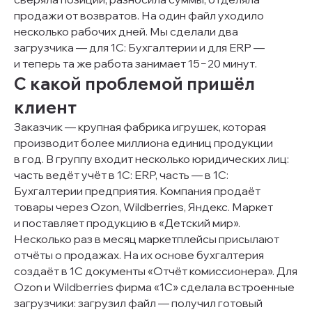
продажи от возвратов. На один файл уходило
несколько рабочих дней. Мы сделали два
загрузчика — для 1С: Бухгалтерии и для ERP —
и теперь та же работа занимает 15−20 минут.
С какой проблемой пришёл
клиент
Заказчик — крупная фабрика игрушек, которая
производит более миллиона единиц продукции
в год. В группу входит несколько юридических лиц:
часть ведёт учёт в 1С: ERP, часть — в 1С:
Бухгалтерии предприятия. Компания продаёт
товары через Ozon, Wildberries, Яндекс. Маркет
и поставляет продукцию в «Детский мир».
Несколько раз в месяц маркетплейсы присылают
отчёты о продажах. На их основе бухгалтерия
создаёт в 1С документы «Отчёт комиссионера». Для
Ozon и Wildberries фирма «1С» сделала встроенные
загрузчики: загрузил файл — получил готовый