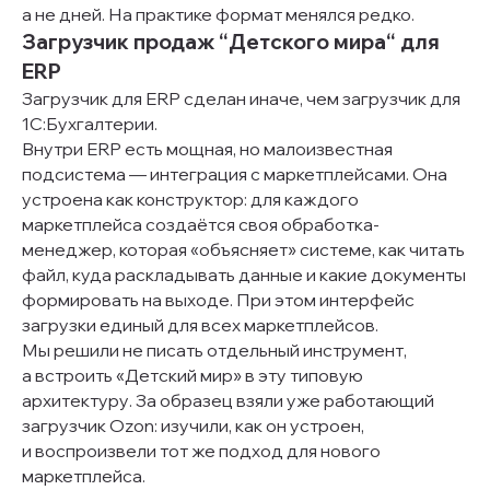
а не дней. На практике формат менялся редко.
Загрузчик продаж “Детского мира“ для
ERP
Загрузчик для ERP сделан иначе, чем загрузчик для
1С:Бухгалтерии.
Внутри ERP есть мощная, но малоизвестная
подсистема — интеграция с маркетплейсами. Она
устроена как конструктор: для каждого
маркетплейса создаётся своя обработка-
менеджер, которая «объясняет» системе, как читать
файл, куда раскладывать данные и какие документы
формировать на выходе. При этом интерфейс
загрузки единый для всех маркетплейсов.
Мы решили не писать отдельный инструмент,
а встроить «Детский мир» в эту типовую
архитектуру. За образец взяли уже работающий
загрузчик Ozon: изучили, как он устроен,
и воспроизвели тот же подход для нового
маркетплейса.