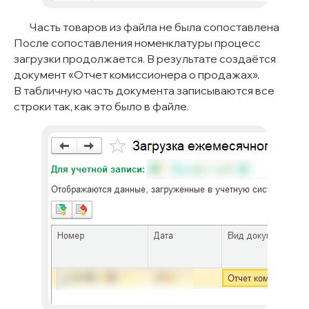
готовы помочь
Часть товаров из файла не была сопоставлена
На связи по будням с 9:00 до 18:00
После сопоставления номенклатуры процесс
загрузки продолжается. В результате создаётся
info@1norm.ru
документ «Отчет комиссионера о продажах».
+7 (495) 128-17-50
В табличную часть документа записываются все
строки так, как это было в файле.
@KokorinAV
Блог в телеграм
Услуги
МAX-бот
Готовые решения
Кейсы
О компании