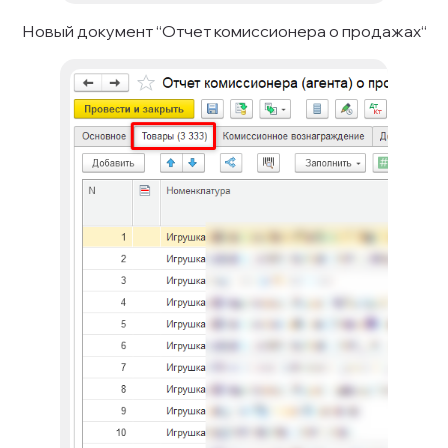
Новый документ “Отчет комиссионера о продажах“
Политика конфиденицальности
@ 2026 | Первый нормальный